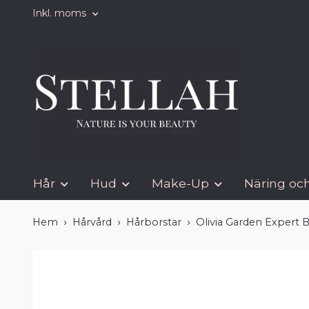
Inkl. moms
Hår
Hud
Make-Up
Näring och
Hem
Hårvård
Hårborstar
Olivia Garden Expert 