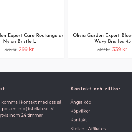
den Expert Care Rectangular
Olivia Garden Expert Blow
Nylon Bristle L
Wavy Bristles 45
299 kr
339 kr
325 kr
369 kr
st
Kontakt och villkor
 komma i kontakt med oss så
Ångra köp
 e-posten
info@stellah.se
. Vi
Köpvillkor
igtvis inom 24 timmar.
Kontakt
Stellah - Affiliates