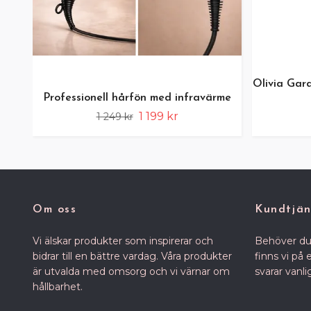
Olivia Gar
Professionell hårfön med infravärme
1 199 kr
1 249 kr
Om oss
Kundtjän
Vi älskar produkter som inspirerar och
Behöver du
bidrar till en bättre vardag. Våra produkter
finns vi på
är utvalda med omsorg och vi värnar om
svarar vanl
hållbarhet.