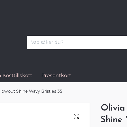
 Kosttillskott
Presentkort
Blowout Shine Wavy Bristles 35
Olivia
Shine 