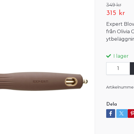
349 kr
315 kr
Expert Blo
från Olivia
ytbeläggnin
I lager
Artikelnummer
Dela