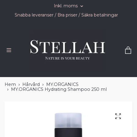
Inkl. moms
Snabba leveranser / Bra priser / Säkra betalningar
Hem
Hårvård
MY.ORGANICS
MY.ORGANICS Hydrating Shampoo 250 ml