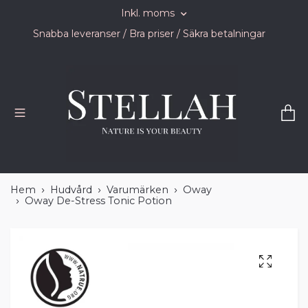
Inkl. moms
Snabba leveranser / Bra priser / Säkra betalningar
Hem
Hudvård
Varumärken
Oway
Oway De-Stress Tonic Potion